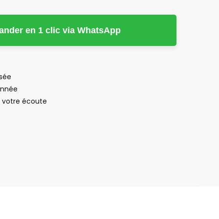
der en 1 clic via WhatsApp
isée
’année
à votre écoute