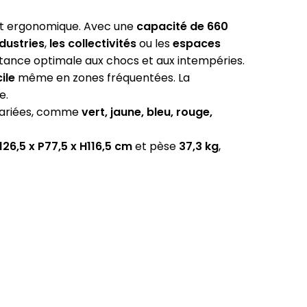
 et ergonomique. Avec une
capacité de 660
ndustries
,
les collectivités
ou les
espaces
istance optimale aux chocs et aux intempéries.
ile
même en zones fréquentées. La
e.
 variées, comme
vert, jaune, bleu, rouge,
126,5 x P77,5 x H116,5 cm
et pèse
37,3 kg
,