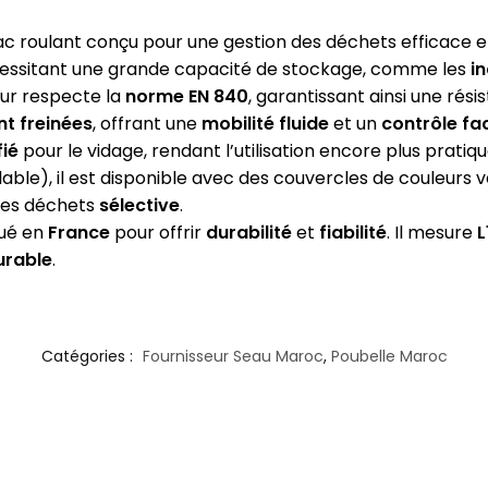
ac roulant conçu pour une gestion des déchets efficace
nécessitant une grande capacité de stockage, comme les
i
eur respecte la
norme EN 840
, garantissant ainsi une rés
nt freinées
, offrant une
mobilité fluide
et un
contrôle fac
fié
pour le vidage, rendant l’utilisation encore plus pratiqu
able), il est disponible avec des couvercles de couleurs
des déchets
sélective
.
qué en
France
pour offrir
durabilité
et
fiabilité
. Il mesure
L
urable
.
Catégories :
Fournisseur Seau Maroc
,
Poubelle Maroc