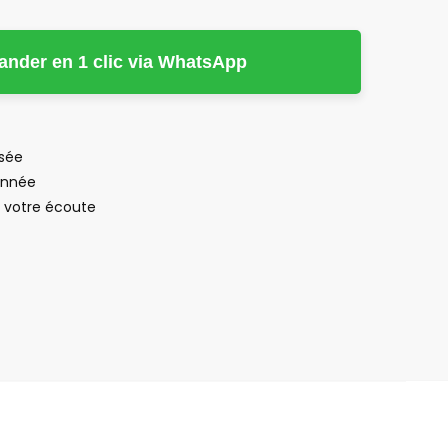
der en 1 clic via WhatsApp
isée
’année
à votre écoute